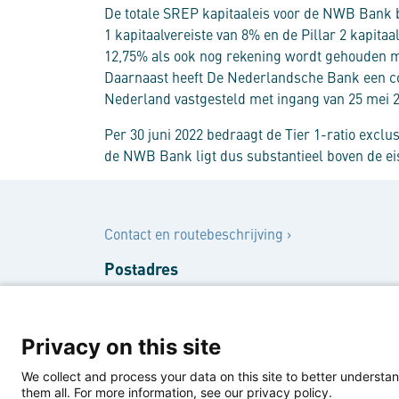
​De totale SREP kapitaaleis voor de NWB Bank b
1 kapitaalvereiste van 8% en de Pillar 2 kapitaa
12,75% als ook nog rekening wordt gehouden m
Daarnaast heeft De Nederlandsche Bank een con
Nederland vastgesteld met ingang van 25 mei 2
Per 30 juni 2022 bedraagt de Tier 1-ratio exclu
de NWB Bank ligt dus substantieel boven de ei
Contact
Contact en routebeschrijving
›
Postadres
Postbus 580
2501 CN Den Haag
Privacy on this site
Bezoekersadres
We collect and process your data on this site to better understan
Rooseveltplantsoen 3
them all. For more information, see our privacy policy.