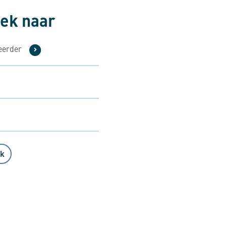
oek naar
heerder
nk