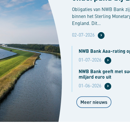
Obligaties van NWB Bank zij
binnen het Sterling Moneta
England. Dit…
02-07-2026
NWB Bank Aaa-rating op
01-07-2026
NWB Bank geeft met succ
miljard euro uit
01-06-2026
Meer nieuws