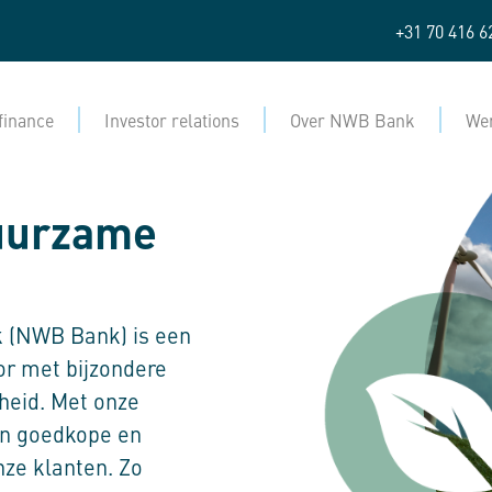
+31 70 416 6
finance
Investor relations
Over NWB Bank
Wer
uurzame
 (NWB Bank) is een
or met bijzondere
heid. Met onze
en goedkope en
ze klanten. Zo