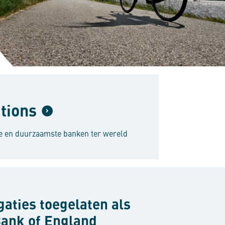
ations
ste en duurzaamste banken ter wereld
aties toegelaten als
Bank of England