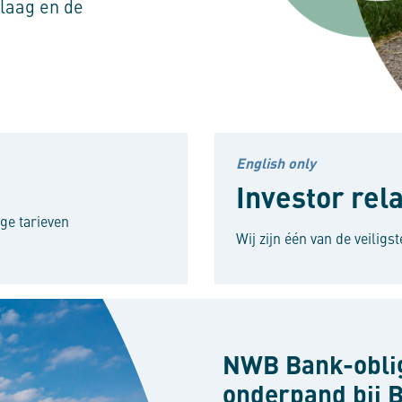
laag en de
English only
Investor rel
ge tarieven
Wij zijn één van de veilig
Actualiteiten
NWB Bank-oblig
onderpand bij 