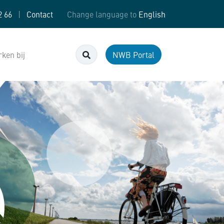
2 66
|
Contact
Change language to
English
Zoeken
ken bij
NWB Portal