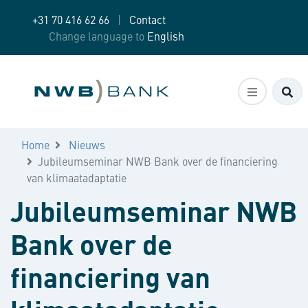
+31 70 416 62 66
|
Contact
Change language to
English
Zo
Home
Nieuws
Jubileumseminar NWB Bank over de financiering
van klimaatadaptatie
Jubileumseminar NWB
Bank over de
financiering van