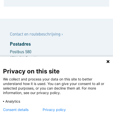
Contact
Contact en routebeschrijving
›
Postadres
Postbus 580
2501 CN Den Haag
Bezoekersadres
Privacy on this site
Rooseveltplantsoen 3
We collect and process your data on this site to better
2517 KR Den Haag
understand how it is used. You can give your consent to all or
+31 70 416 62 66
selected purposes, or you can decline them all. For more
information, see our privacy policy.
info@nwbbank.com
Analytics
Disclaimer ›
Deze website maakt gebruik van cookies | This
Privacy statement ›
Consent details
Privacy policy