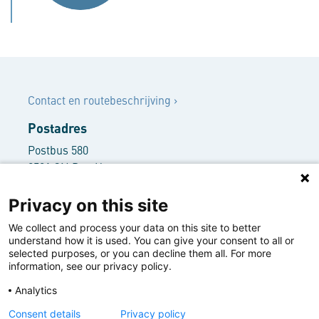
Contact
Contact en routebeschrijving
›
Postadres
Postbus 580
2501 CN Den Haag
Bezoekersadres
Privacy on this site
Rooseveltplantsoen 3
We collect and process your data on this site to better
2517 KR Den Haag
understand how it is used. You can give your consent to all or
+31 70 416 62 66
selected purposes, or you can decline them all. For more
information, see our privacy policy.
info@nwbbank.com
Analytics
Disclaimer ›
Deze website maakt gebruik van cookies | This
Privacy statement ›
Consent details
Privacy policy