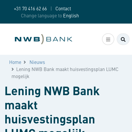
+31 70 416 62 66
|
Contact
Change language to
English
Zo
Home
Nieuws
Lening NWB Bank maakt huisvestingsplan LUMC
mogelijk
Lening NWB Bank
maakt
huisvestingsplan