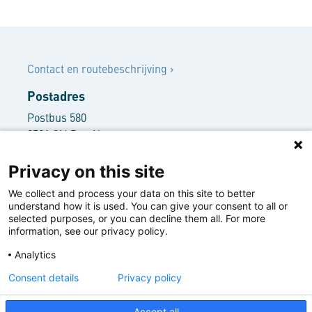
Contact
Contact en routebeschrijving
›
Postadres
Postbus 580
2501 CN Den Haag
Bezoekersadres
Privacy on this site
Rooseveltplantsoen 3
We collect and process your data on this site to better
2517 KR Den Haag
understand how it is used. You can give your consent to all or
+31 70 416 62 66
selected purposes, or you can decline them all. For more
info@nwbbank.com
information, see our privacy policy.
Analytics
Disclaimer ›
Deze website maakt gebruik van cookies | This
Privacy statement ›
Consent details
Privacy policy
website uses cookies
Responsible disclosure ›
Meer informatie | Read more
Klachtenprocedure ›
Accept all