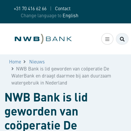
+31 70 416 62 66
|
Contact
Change language to
English
Zo
Home
Nieuws
NWB Bank is lid geworden van coöperatie De
WaterBank en draagt daarmee bij aan duurzaam
watergebruik in Nederland
NWB Bank is lid
geworden van
coöperatie De