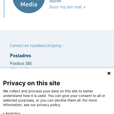
sturen.
Stuur mij een mail
Contact
Contact en routebeschrijving
›
Postadres
Postbus 580
2501 CN Den Haag
Bezoekersadres
Privacy on this site
Rooseveltplantsoen 3
We collect and process your data on this site to better
2517 KR Den Haag
understand how it is used. You can give your consent to all or
+31 70 416 62 66
selected purposes, or you can decline them all. For more
information, see our privacy policy.
info@nwbbank.com
Analytics