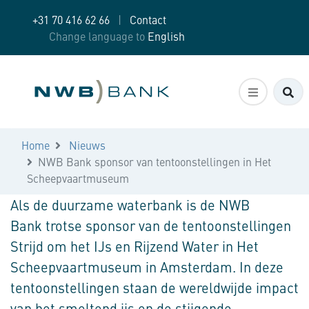
+31 70 416 62 66
|
Contact
Change language to
English
Zo
Home
Nieuws
NWB Bank sponsor van tentoonstellingen in Het
Scheepvaartmuseum
Als de duurzame waterbank is de NWB
Bank trotse sponsor van de tentoonstellingen
Strijd om het IJs en Rijzend Water in Het
Scheepvaartmuseum in Amsterdam. In deze
tentoonstellingen staan de wereldwijde impact
van het smeltend ijs en de stijgende