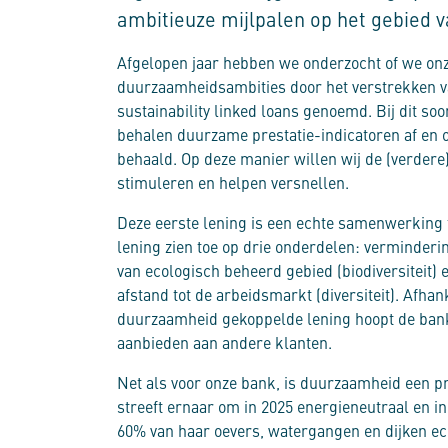
ambitieuze mijlpalen op het gebied 
Afgelopen jaar hebben we onderzocht of we on
duurzaamheidsambities door het verstrekken 
sustainability linked loans genoemd. Bij dit so
behalen duurzame prestatie-indicatoren af en o
behaald. Op deze manier willen wij de (verdere
stimuleren en helpen versnellen.
Deze eerste lening is een echte samenwerking t
lening zien toe op drie onderdelen: verminderi
van ecologisch beheerd gebied (biodiversiteit)
afstand tot de arbeidsmarkt (diversiteit). Afha
duurzaamheid gekoppelde lening hoopt de bank 
aanbieden aan andere klanten.
Net als voor onze bank, is duurzaamheid een p
streeft ernaar om in 2025 energieneutraal en in
60% van haar oevers, watergangen en dijken e