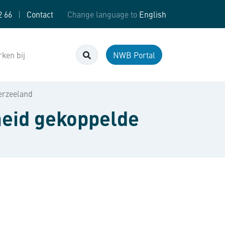
2 66
|
Contact
Change language to
English
Zoeken
ken bij
NWB Portal
erzeeland
eid gekoppelde