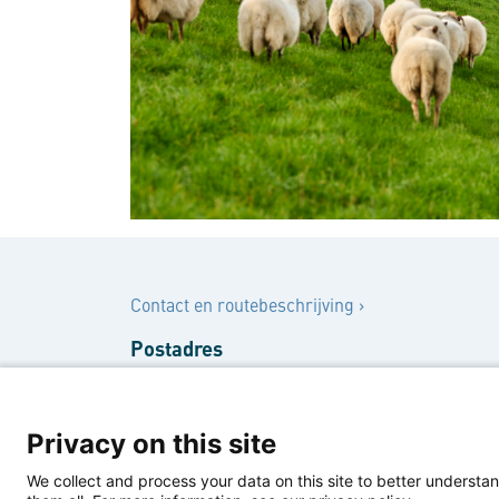
Contact
Contact en routebeschrijving
›
Postadres
Postbus 580
2501 CN Den Haag
Privacy on this site
Bezoekersadres
We collect and process your data on this site to better understan
Rooseveltplantsoen 3