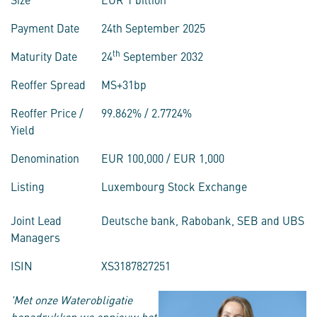
Payment Date
24th September 2025
th
Maturity Date
24
September 2032
Reoffer Spread
MS+31bp
Reoffer Price /
99.862% / 2.7724%
Yield
Denomination
EUR 100,000 / EUR 1,000
Listing
Luxembourg Stock Exchange
Joint Lead
Deutsche bank, Rabobank, SEB and UBS
Managers
ISIN
XS3187827251
'Met onze Waterobligatie
benadrukken we opnieuw het